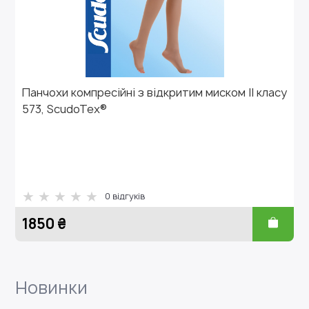
Панчохи компресійні з відкритим миском ІІ класу
573, ScudoTex®
0
відгуків
1850 ₴
Новинки