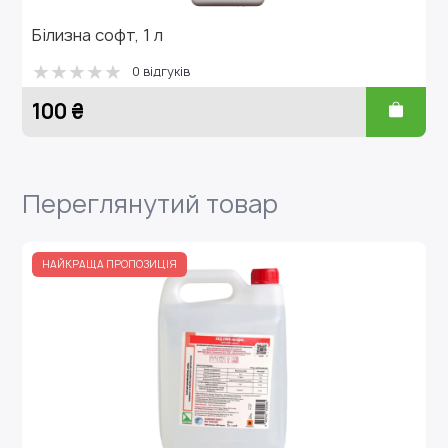
Білизна софт, 1 л
А
0 відгуків
100 ₴
1
Переглянутий товар
НАЙКРАЩА ПРОПОЗИЦІЯ