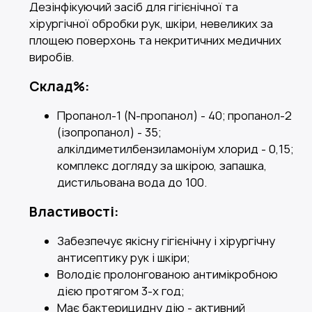
Дезінфікуючий засіб для гігієнічної та
хірургічної обробки рук, шкіри, невеликих за
площею поверхонь та некритичних медичних
виробів.
Склад%:
Пропанол-1 (N-пропанол) - 40; пропанол-2
(ізопропанол) - 35;
алкілдиметилбензиламоніум хлорид - 0,15;
комплекс догляду за шкірою, запашка,
дистильована вода до 100.
Властивості:
Забезпечує якісну гігієнічну і хірургічну
антисептику рук і шкіри;
Володіє пролонгованою антимікробною
дією протягом 3-х год;
Має бактерицидну дію - активний