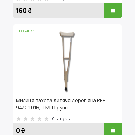
160 ₴
НОВИНКА
Милиця пахова дитячя дерев'яна REF
94321.016, ТМП Групп
0
відгуків
0 ₴