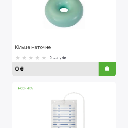
Кільце маточне
0
відгуків
0 ₴
НОВИНКА