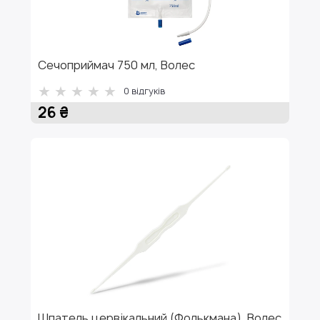
Сечоприймач 750 мл, Волес
0
відгуків
26 ₴
Шпатель цервікальний (Фолькмана), Волес