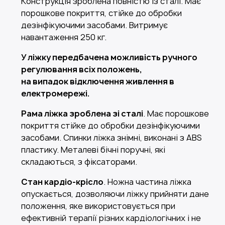
Конструкція зроблена повністю із сталі. Має
порошкове покриття, стійке до обробки
дезінфікуючими засобами. Витримує
навантаження 250 кг.
У ліжку передбачена можливість ручного
регулювання всіх положень,
на випадок відключення живлення в
електромережі.
Рама ліжка зроблена зі сталі
. Має порошкове
покриття стійке до обробки дезінфікуючими
засобами. Спинки ліжка знімні, виконані з ABS
пластику. Металеві бічні поручні, які
складаються, з фіксаторами.
Стан кардіо-крісло
. Ножна частина ліжка
опускається, дозволяючи ліжку прийняти дане
положення, яке використовується при
ефективній терапії різних кардіологічних і не