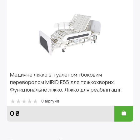
і боковим
Ліжко медичне КФМ-2-1 функц
 тяжкохворих.
двосекційне з матрацом, огор
для реабілітації.
колесах, ОМЕГА
0 відгуків
22550 ₴