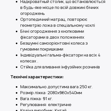
Надкроватный столик, що встановлюється
в будь-яке місце по всій довжині бічних
огороджень
Ортопедичний матрац, повторює
геометрію ложа в спеціальному чохлі
Бічні огородження з кнопковими
фіксаторами в двох положеннях
Безшумні самоорієнтовні колеса з
гумовими покришками
Індивідуальні гальма-фіксатори на всіх 4
колесах .
Стійка для вливання інфузійних розчинів
Технічні характеристики:
Максимально допустима вага 250 кг.
Розмір ліжка: 2080x960x540мм
Вага ліжка: 91 кг.
Регулювання: електричне
Країна виробник: Китай.