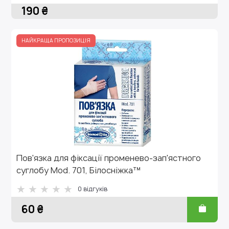
190 ₴
НАЙКРАЩА ПРОПОЗИЦІЯ
Пов'язка для фіксації променево-зап'ястного
суглобу Mod. 701, Білосніжка™
0 відгуків
60 ₴