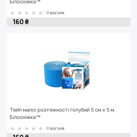
Білосніжка™
0 відгуків
160 ₴
Тейп малої розтяжності голубий 5 см х 5 м,
Білосніжка™
0 відгуків