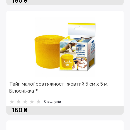
160 ₴
Тейп малої розтяжності жовтий 5 см х 5 м,
Білосніжка™
0 відгуків
160 ₴