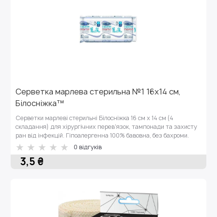
Серветка марлева стерильна №1 16х14 см,
Білосніжка™
Серветки марлеві стерильні Білосніжка 16 см х 14 см (4
складання) для хірургічних перев'язок, тампонади та захисту
ран від інфекцій. Гіпоалергенна 100% бавовна, без бахроми.
0 відгуків
3,5 ₴