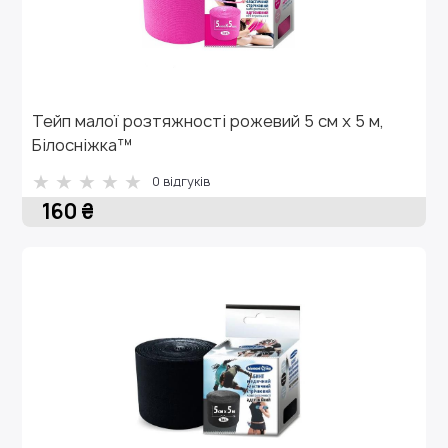
Тейп малої розтяжності рожевий 5 см х 5 м,
Білосніжка™
0 відгуків
160 ₴