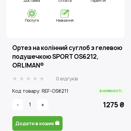
Доставка
Оплата
Гарантія
Послуги
Навчання
Ортез на колінний суглоб з гелевою
подушечкою SPORT OS6212,
ORLIMAN®
0 відгуків
Код товару: REF-OS6211
В НАЯВНОСТІ
1275 ₴
-
1
+
Додати в кошик