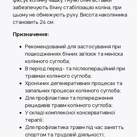
фіксує колінну чашку, гнучкі бічні вставки
забезпечують бічну стабілізацію коліна, при
цьому не обмежують руху. Висота наколінника
становить 24 см.
Призначення:
Рекомендований для застосування при
пошкодженнях бічних зв'язок та меніска
колінного суглоба;
В період перед- та післяопераційний при
травмах колінного суглоба;
Хронічних дегенеративних процесах та
запальних процесах колінного суглоба;
Для профілактики та попередження
рецидивів травм колінного суглоба;
У складі комплексної консервативної
терапії;
Для профілактика травм під час занятть
спортом та трудовій діяльності;