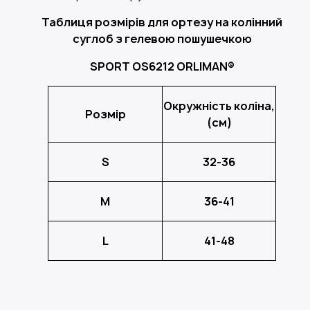
Таблиця розмірів для ортезу на колінний
суглоб з гелевою пошушечкою
SPORT OS6212 ORLIMAN®
Окружність коліна,
Розмір
(см)
S
32-36
M
36-41
L
41-48