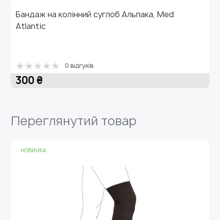
Бандаж на колінний суглоб Альпака, Med
Н
Atlantic
S
0 відгуків
2
300 ₴
Переглянутий товар
НОВИНКА