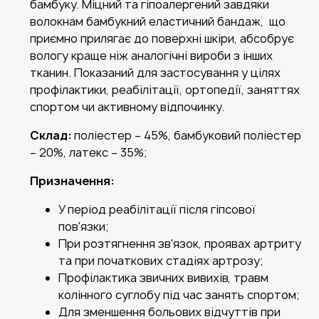
бамбуку. Міцний та гіпоалергений завдяки
волокнам бамбукний еластичний бандаж, що
приємно прилягає до поверхні шкіри, абсобрує
вологу краще ніж аналогічні вироби з інших
тканин. Показаний для застосування у цілях
профілактики, реабілітації, ортопедії, заняттях
спортом чи активному відпочинку.
Склад:
поліестер – 45%, бамбуковий поліестер
– 20%, латекс – 35%;
Призначення:
У період реабілітації після гіпсової
пов'язки;
При розтягнення зв'язок, проявах артриту
та при початкових стадіях артрозу;
Профілактика звичних вивихів, травм
колінного суглобу під час занять спортом;
Для зменшення больових відчуттів при