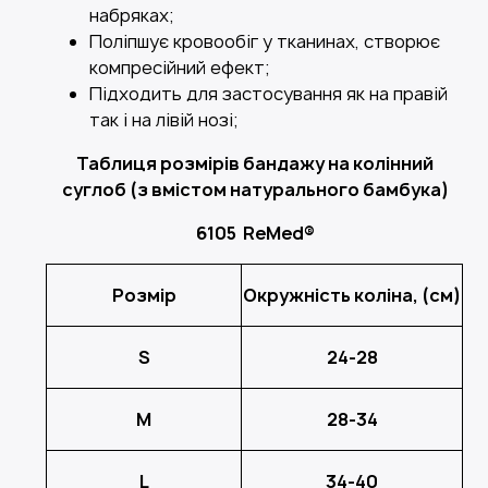
набряках;
Поліпшує кровообіг у тканинах, створює
компресійний ефект;
Підходить для застосування як на правій
так і на лівій нозі;
Таблиця розмірів бандажу на колінний
суглоб (з вмістом натурального бамбука)
6105 ReMed®
Розмір
Окружність коліна, (см)
S
24-28
M
28-34
L
34-40