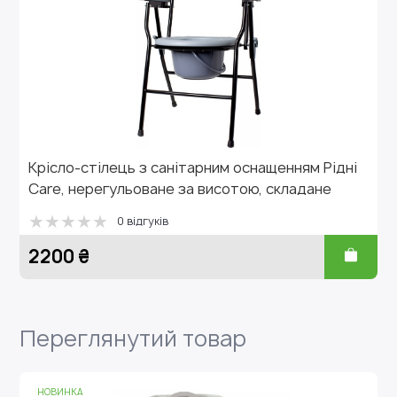
ець з санітарним оснащенням Рідні
Стілець-табу
гульоване за висотою, складане
нерегульован
0 відгуків
0 
1198 ₴
Переглянутий товар
НОВИНКА