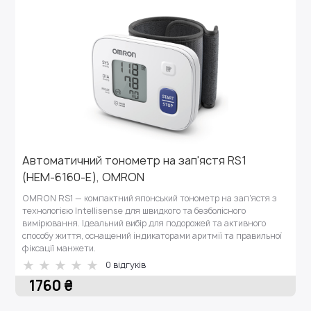
Автоматичний тонометр на зап'ястя RS1
(НЕМ-6160-E), OMRON
OMRON RS1 — компактний японський тонометр на зап'ястя з
технологією Intellisense для швидкого та безболісного
вимірювання. Ідеальний вибір для подорожей та активного
способу життя, оснащений індикаторами аритмії та правильної
фіксації манжети.
0 відгуків
1760 ₴