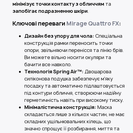
мінімізує точки контакту з обличчям
та
запобігає подразненню шкіри
.
Ключові переваги
Mirage Quattro FX
:
Дизайн без упору для чола:
Спеціальна
конструкція рамки переносить точки
опори, звільняючи перенісся та лінію брів.
Ви можете вільно носити окуляри та
бачити все навколо.
Технологія Spring Air™:
Двошарова
силіконова подушка забезпечує м'яку
посадку та автоматично підлаштовується
під контури обличчя, створюючи надійну
герметичність навіть при високому тиску.
Мінімалістична конструкція:
Маска
складається лише з кількох частин, не має
складних ущільнювальних кілець, що
значно спрощує її розбирання, миття та