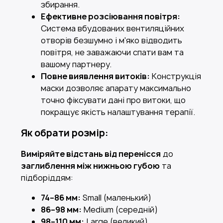
збирання.
Ефективне розсіювання повітря:
Система вбудованих вентиляційних
отворів безшумно і м'яко відводить
повітря, не заважаючи спати вам та
вашому партнеру.
Повне виявлення витоків:
Конструкція
маски дозволяє апарату максимально
точно фіксувати дані про витоки, що
покращує якість налаштування терапії.
Як обрати розмір:
Виміряйте відстань від перенісся
до
заглиблення між нижньою губою
та
підборіддям:
74–86 мм:
Small (маленький)
86–98 мм:
Medium (середній)
98–110 мм:
Large (великий)