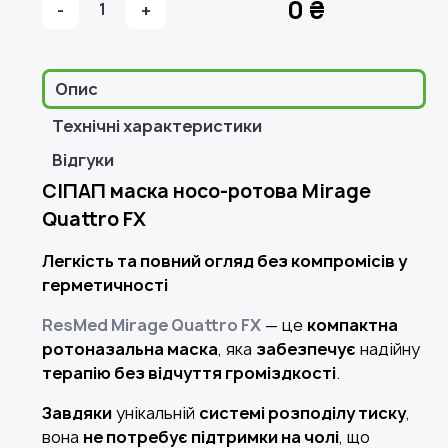
0 ₴
-
1
+
Опис
Технічні характеристики
Відгуки
СІПАП маска носо-ротова Mirage
Quattro FX
Легкість та повний огляд без компромісів у
герметичності
ResMed Mirage Quattro FX
— це
компактна
ротоназальна маска
, яка
забезпечує
надійну
терапію без відчуття громіздкості
.
Завдяки
унікальній
системі розподілу тиску
,
вона
не потребує підтримки на чолі
, що