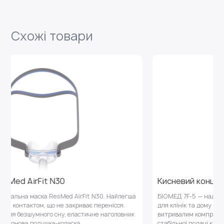
Схожі товари
Кисневий концентратор 7F-5, БІОМЕД
легша
БІОМЕД 7F-5 — надійний концентратор (5 л/хв) із високим тис
я.
для клінік та дому при ХОЗЛ чи апное. Апарат оснащений
овник
витривалим компресором та подвійною фільтрацією для
стабільної подачі кисню.