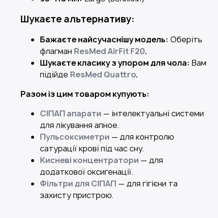
Шукаєте альтернативу:
Бажаєте найсучаснішу модель:
Оберіть
флагман
ResMed AirFit F20
.
Шукаєте класику з упором для чола:
Вам
підійде
ResMed Quattro
.
Разом із цим товаром купують:
СІПАП апарати
— інтелектуальні системи
для лікування апное.
Пульсоксиметри
— для контролю
сатурації крові під час сну.
Кисневі концентратори
— для
додаткової оксигенації.
Фільтри для СІПАП
— для гігієни та
захисту пристрою.