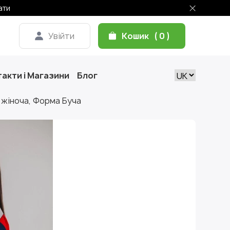
ати
Увійти
Кошик
0
акти і Магазини
Блог
 жіноча, Форма Буча