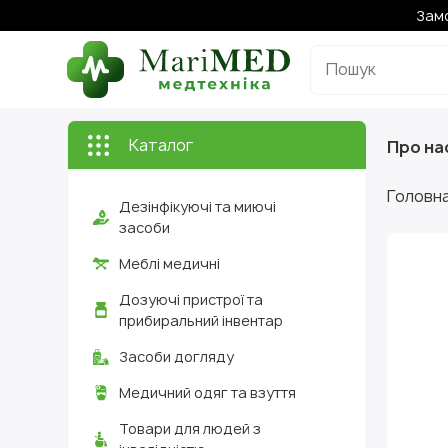
Замо
Каталог
Про на
Головн
Дезінфікуючі та миючі
засоби
Меблі медичні
Дозуючі пристрої та
прибиральний інвентар
Засоби догляду
Медичний одяг та взуття
Товари для людей з