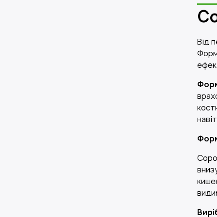
Со
Від 
Форм
ефек
Форм
врах
кост
наві
Форм
Соро
внизу
кише
види
Вирі