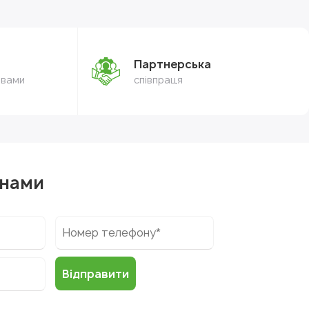
Партнерська
овами
співпраця
 нами