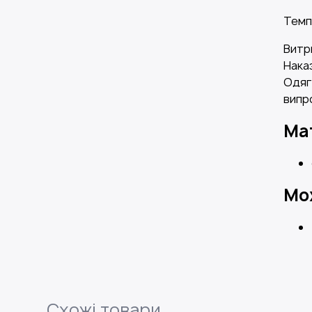
Темп
Витр
Нака
Одяг
випр
Ма
Мо
Схожі товари