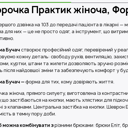
рочка Практик жіноча, Фо
першого дзвінка на 103 до передачі пацієнта в лікарні
а для них — це не просто одяг, а інструмент, що витри
тивно.
а Бучач
створює професійний одяг, перевірений у реал
овуємо кожну деталь: свободу рухів, вентиляцію, захист 
юми, куртки, штани та жилети дозволяють зручно розмі
ть після найдовшої зміни та забезпечують комфорт у буд
а Бучач —
форма для тих, кому довіряють життя.
чка жіноча, прямого силуету, виготовлена із контрастни
,що застібаються на кнопки, мають хлястики для підкочув
ні з клапанами. Центральна застібка на кнопки. Шеврон
мість в темну пору доби.
б можна комбінувати з
різними брюками: брюки Еліт, б