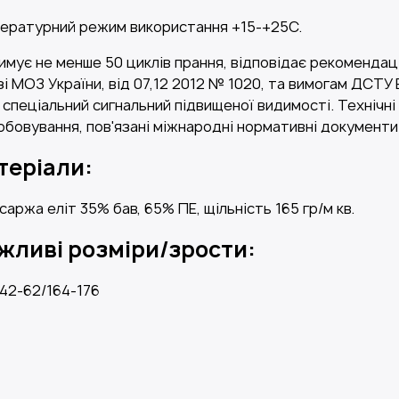
ературний режим використання +15-+25С.
имує не менше 50 циклів прання, відповідає рекомендаці
зі МОЗ України, від 07,12 2012 № 1020, та вимогам ДСТУ 
 спеціальний сигнальний підвищеної видимості. Технічні
обовування, пов'язані міжнародні нормативні документи
теріали:
саржа еліт 35% бав, 65% ПЕ, щільність 165 гр/м кв.
жливі розміри/зрости:
42-62/164-176