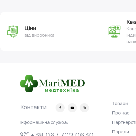
Ква
Ціни
Конс
від виробника
інди
ваш
Товари
Контакти
Про нас
Інформаційна служба:
Партнерст
Поради
+38 067 702 0630