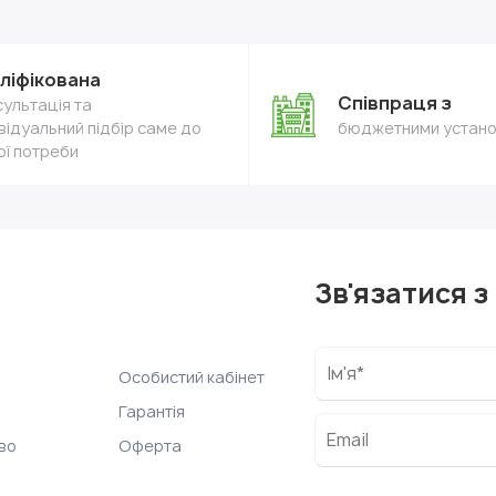
ліфікована
Співпраця з
ультація та
відуальний підбір саме до
бюджетними устан
ої потреби
Зв'язатися з
Особистий кабінет
Гарантія
во
Оферта