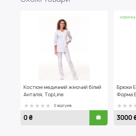
НОВИНКА
очий білий
Брюки Експерт ПЛЮС жіночі,
Форма Бучач
0 відгуків
3000 ₴