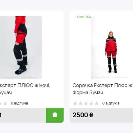
НОВИНКА
НОВИНКА
Сорочка Експерт Плюс жіноча,
Брюки Експерт жін
Форма Бучач
-демісезон Форм
0 відгуків
0 відгу
2500 ₴
2800 ₴