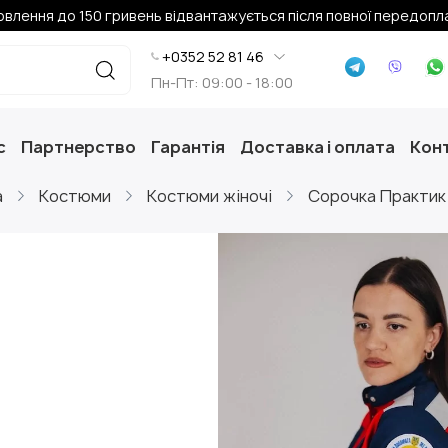
влення до 150 гривень відвантажується після повної передопл
+0352 52 81 46
Пн-Пт: 09:00 - 18:00
с
Партнерство
Гарантія
Доставка і оплата
Конт
а
Костюми
Костюми жіночі
Сорочка Практик