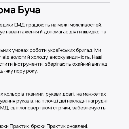
рма Буча
 — медики ЕМД працюють на межі можливостей.
мує навантаження й допомагає діяти швидко та
ьних умовах роботи українських бригад. Ми
від вологи й холоду, високу видимість. Наші
стити інструменти, зберігають охайний вигляд
ь-яку пору року.
х кольорів тканини, рукави довгі, на манжетах
ання рукавів; на пілочці дві накладні нагрудні
 ЕМД, світлоповертаючі стрічки, забезпечують
рюки Практик, брюки Практик оновлені.