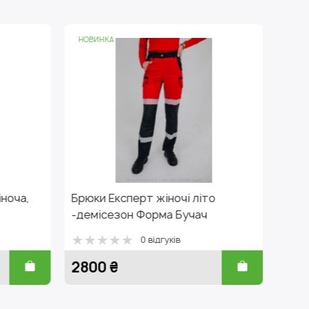
НОВИНКА
очі літо
Костюм Профі жіночий, Бучач
а Бучач
Форма
ків
0 відгуків
3450 ₴