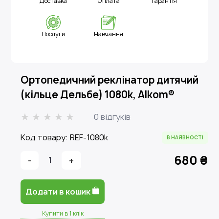
Доставка
Оплата
Гарантія
Послуги
Навчання
Ортопедичний реклінатор дитячий
(кільце Дельбе) 1080k, Alkom®
0 відгуків
Код товару: REF-1080k
В НАЯВНОСТІ
680 ₴
-
1
+
Додати в кошик
Купити в 1 клік