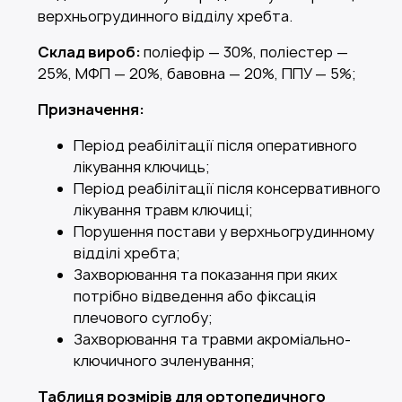
верхньогрудинного відділу хребта.
Склад вироб:
поліефір — 30%, поліестер —
25%, МФП — 20%, бавовна — 20%, ППУ — 5%;
Призначення:
Період реабілітації після оперативного
лікування ключиць;
Період реабілітації після консервативного
лікування травм ключиці;
Порушення постави у верхньогрудинному
відділі хребта;
Захворювання та показання при яких
потрібно відведення або фіксація
плечового суглобу;
Захворювання та травми акроміально-
ключичного зчленування;
Таблиця розмірів для ортопедичного