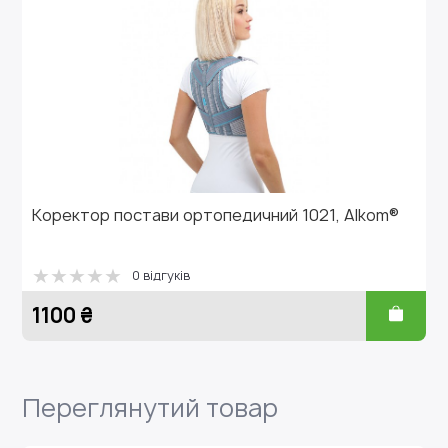
ректор постави ортопедичний 1021, Alkom®
Реклі
2303
0 відгуків
100 ₴
815 
Переглянутий товар