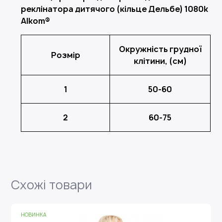
реклінатора дитячого (кільце Дельбе) 1080k
Alkom®
Окружність грудної
Розмір
клітини, (см)
1
50-60
2
60-75
Схожі товари
ОВИНКА