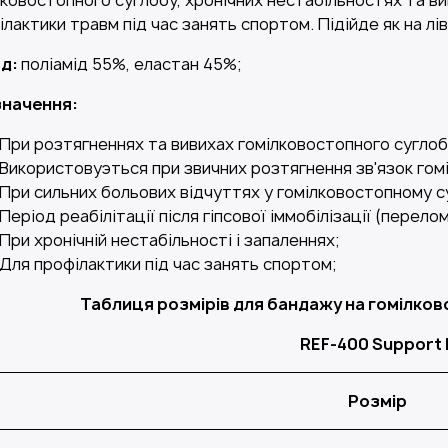
лковостопного суглобу, хронічних нестабільностях та в
лактики травм під час занять спортом. Підійде як на ліву
ад:
поліамід 55%, еластан 45%;
начення:
При розтягненнях та вивихах гомілковостопного суглоб
Використовуэться при звичних розтягнення зв'язок гом
При сильних больових відчуттях у гомілковостопному су
Період реабілітації після гіпсової іммобілізації (перелом
При хронічній нестабільності і запаленнях;
Для профілактики під час занять спортом;
Таблиця розмірів для бандажу на гомілково
REF-400 Support 
Розмір