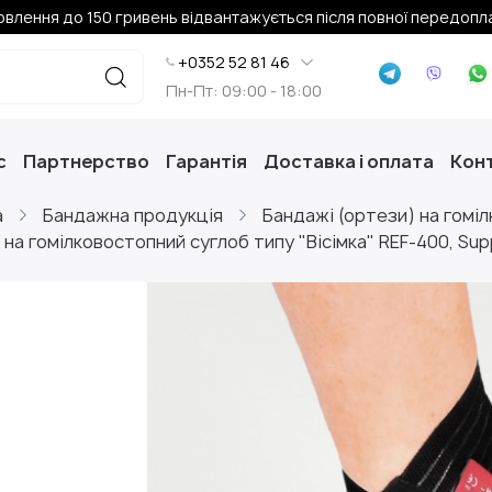
влення до 150 гривень відвантажується після повної передопл
+0352 52 81 46
Пн-Пт: 09:00 - 18:00
с
Партнерство
Гарантія
Доставка і оплата
Конт
а
Бандажна продукція
Бандажі (ортези) на гомі
на гомілковостопний суглоб типу "Вісімка" REF-400, Sup