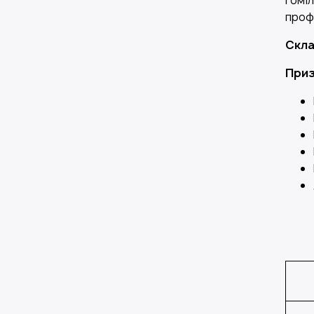
гомі
профі
Скл
Приз