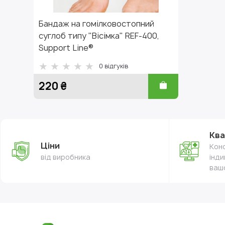
Бандаж на гомілковостопний
суглоб типу "Вісімка" REF-400,
Support Line®
0
відгуків
220 ₴
Ква
Ціни
Конс
від виробника
інди
ваш