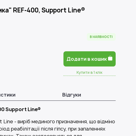
ка" REF-400, Support Line®
В НАЯВНОСТІ
Додати в кошик
Купити в 1 клік
истики
Відгуки
00 Support Line®
 Line - виріб мединого призначення, що відміно
од реабілітації після гіпсу, при запаленнях