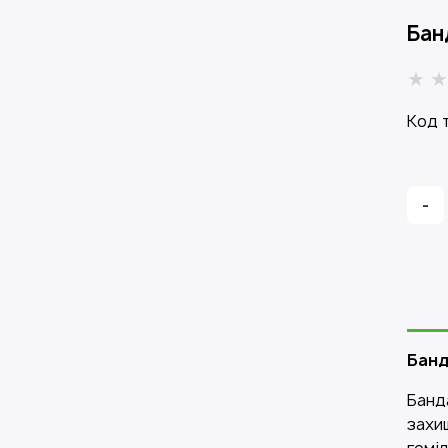
Бан
Код 
-
Банд
Банд
захищ