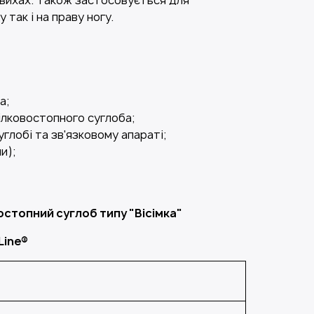
ивихах. Також застосовується для
 так і на праву ногу.
а;
ілковостопного суглоба;
глобі та зв'язковому апараті;
и);
стопний суглоб типу "Вісімка"
Line®