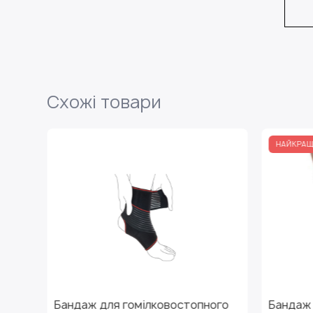
Схожі товари
НАЙКРАЩА ПРОПОЗИЦІЯ
я гомілковостопного
Бандаж для гомілковостоп