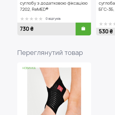
 додатковою фіксацією
суглоба з жорсткою фіксац
MED®
БГС-3Б, TISA™
0 відгуків
0 відгуків
530 ₴
Переглянутий товар
НОВИНКА