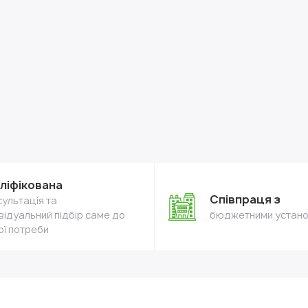
ліфікована
Співпраця з
ультація та
відуальний підбір саме до
бюджетними устан
ої потреби