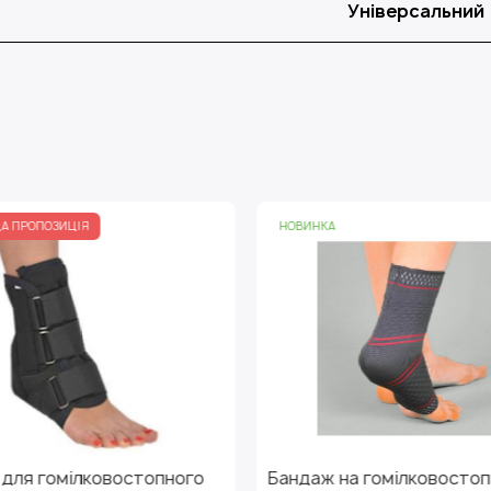
Універсальний
НОВИНКА
НАЙКРА
ного
Бандаж на гомілковостопний
Ортез 