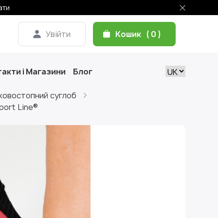
ати
Увійти
Кошик
0
акти і Магазини
Блог
лковостопний суглоб
port Line®