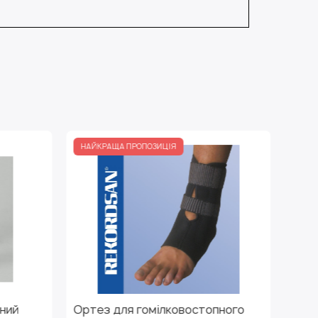
ЩА ПРОПОЗИЦІЯ
для гомілковостопного
Бандаж для гомілковос