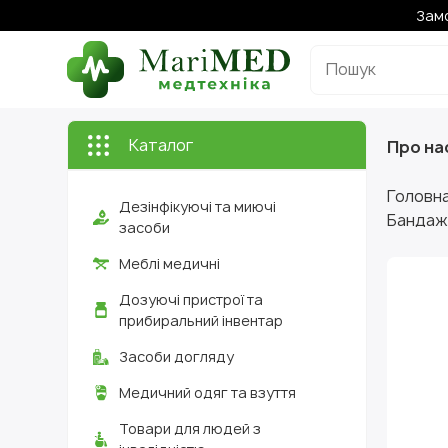
Замо
Каталог
Про на
Головн
Дезінфікуючі та миючі
Бандаж 
засоби
Меблі медичні
Дозуючі пристрої та
прибиральний інвентар
Засоби догляду
Медичний одяг та взуття
Товари для людей з