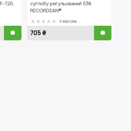
у регульований 538,
суглобу із додатковим
DSAN®
фіксатором 3041, Alkom
0 відгуків
0 відгуків
750 ₴