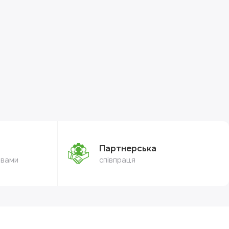
Партнерська
овами
співпраця