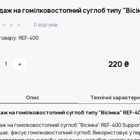
даж на гомілковостопний суглоб типу "Вісім
0 відгуків
товару: REF-400
220 ₴
1
+
Опис
Технічні характер
аж на гомілковостопний суглоб типу "Вісімка" REF-4
аж на гомілковостопний суглоб "Вісімка" REF-400 Support
ає, фіксує гомілковостопний суглоб. Використовує у пері