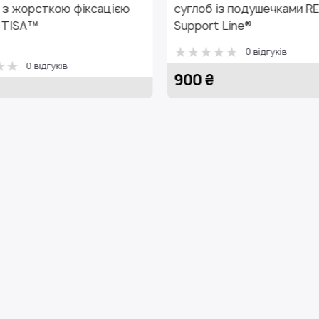
ією
суглоб із подушечками REF-720,
суглоб
Support Line®
RECOR
0 відгуків
900 ₴
705 ₴